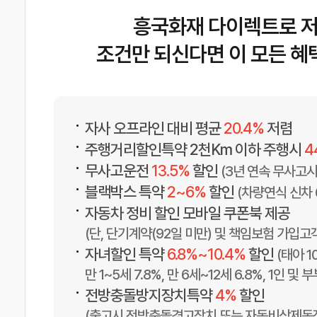
흥국화재 다이렉트로 저
조건만 되신다면 이 모든 혜
•
자사 오프라인 대비 평균
20.4%
저렴
•
주행거리할인특약 2천Km 이하 주행시
4
•
무사고운전
13.5%
할인
(3년 연속 무사고시
•
블랙박스 특약
2~6%
할인
(차량연식 신차 
•
자동차 정비 할인 모바일 쿠폰북 제공
(단, 단기계약(92일 미만) 및 책임보험 가입고
•
자녀할인 특약
6.8%~10.4%
할인
(태아 10
만 1~5세 7.8%, 만 6세~12세 6.8%, 1인 및 
•
전방충돌방지장치특약
4%
할인
(출고시 전방충돌경고장치 또는 자동비상제동