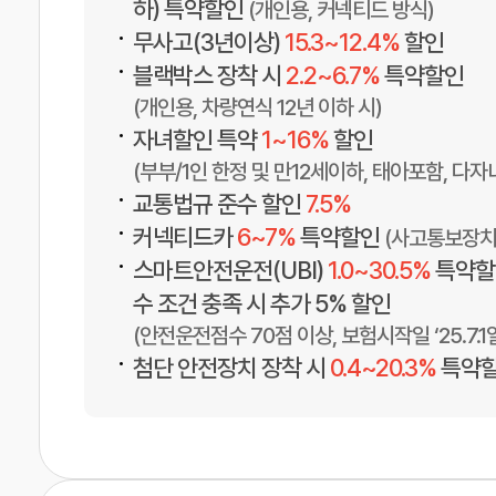
하) 특약할인
(개인용, 커넥티드 방식)
•
무사고(3년이상)
15.3~12.4%
할인
•
블랙박스 장착 시
2.2~6.7%
특약할인
(개인용, 차량연식 12년 이하 시)
•
자녀할인 특약
1~16%
할인
(부부/1인 한정 및 만12세이하, 태아포함, 다자
•
교통법규 준수 할인
7.5%
•
커넥티드카
6~7%
특약할인
(사고통보장치
•
스마트안전운전(UBI)
1.0~30.5%
특약할인
수 조건 충족 시 추가 5% 할인
(안전운전점수 70점 이상, 보험시작일 ‘25.7.1
•
첨단 안전장치 장착 시
0.4~20.3%
특약