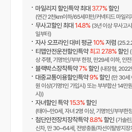
•
마일리지 할인특약 최대
37.7%
할인
(연간 2천km이하/65세미만/커넥티드 마일리
•
무사고할인 최대
14.8%
(3년 이상 무사고시,
일부터)
•
자사 오프라인 대비 평균
10%
저렴
(25.
•
티맵안전운전할인특약
최고 27.8%
할인
상 주행, 기명1인/부부 한정, 만29세 이하, 안
•
블랙박스장착특약
7%
할인
(내장형, 202
•
대중교통이용할인특약
9%
할인
(만 30세
원 이상(기명1인 가입시) 또는 부부합산 14만
시))
•
자녀할인 특약
15.3%
할인
(태아~만0세, 자녀 2명 이상, 기명1인/부부한
•
첨단안전장치장착특약
8.8%
할인
(가솔린
신차, 만 30~64세, 전방충돌/차선이탈방지장