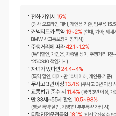
•
전화 가입시
15%
(당사 오프라인 대비, 개인용 기준, 업무용 15.5
•
커넥티드카 특약
19~2%
(현대, 기아, 제네
BMW 사고통보장치 장착시)
•
주행거리에 따라
42.1~1.2%
(특약할인, 개인용, 차종별 상이, 주행거리 1천
‘25.09.10 책임개시)
•
자녀가 있다면
24.4~4%
(특약 할인, 태아~만 10세 이하, 개인용 기준)
•
무사고 3년 이상
13.4%
(무사고 3년 이상 시
•
교통법규 준수 시
11.4%
(경력 3년 이상, 
•
만 33세~55세 할인
10.5~9.8%
(평균 특약 할인, 기명1인 부부특약 가입 시)
•
티맵안전운전특약
18.1%
(안전운전점수 90