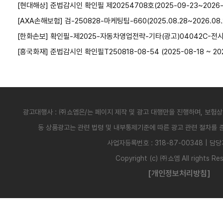
[현대해상] 준법감시인 확인필 제20254708호(2025-09-23~2026-
[AXA손해보험] 검-250828-마케팅팀-660(2025.08.28~2026.08.
[한화손보] 확인필-제2025-자동차영업전략-기타(광고)04042C-전사(25.
[흥국화재] 준법감시인 확인필T250818-08-54 (2025-08-18 ~ 202
광고대행사 : ㈜쇼엠은/는 페이지 제작 및 광고 대행만을 진행하며, 보험
동 상품광고는 관련 법령 및 내부통제기준에 따른 광고 관련 절차를
사업자등록번호 : 318-87-00348 | 담당
Copyright (c) ㈜쇼엠 All rights Res
[개인정보처리방침]