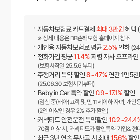
•
자동차보험료 카드결제
최대 3만원
혜택 
※ 상세 내용은 DB손해보험 홈페이지 참조
•
개인용 자동차보험료 평균
2.5%
인하
(2
•
전화가입 평균
11.4%
저렴 자사 오프라인
(보험시작일 25.5.6 부터)
•
주행거리 특약 할인
8~47%
연간 1만5천
(25.06.30 보험시기부터)
•
Baby in Car 특약 할인
0.9~17.1%
할인
(임신 중(태아)고객 및 만 11세이하 자녀, 개인
(2인 이상인 경우 2% 추가 할인)
•
커넥티드 안전운전 특약할인
10.2~24.4
70점 이상 시, 커넥티드카 할인특약 가입& 현대
•
최근 3년 연속 무사고 시 최대
15.6%
할