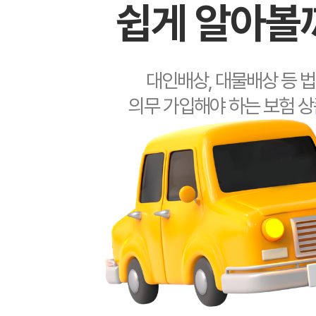
쉽게 알아볼
조**
보험나이 25
박**
보험나이 44
대인배상, 대물배상 등 
의무 가입해야 하는 보험 